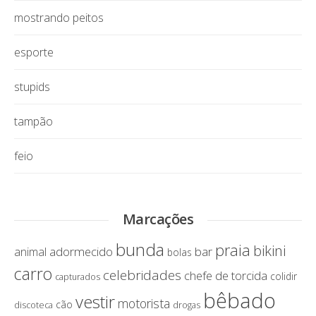
mostrando peitos
esporte
stupids
tampão
feio
Marcações
bunda
praia
bikini
adormecido
bar
animal
bolas
carro
celebridades
chefe de torcida
colidir
capturados
bêbado
vestir
motorista
cão
discoteca
drogas