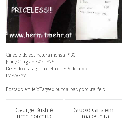
Ginásio de assinatura mensal: $30
Jenny Craig adesão: $25
Dizendo estragar a dieta e ter 5 de tudo:
IMPAGÁVEL
Postado em
feio
Tagged
bunda
,
bar
,
gordura
,
feio
Navegação
George Bush é
Stupid Girls em
uma porcaria
uma esteira
de