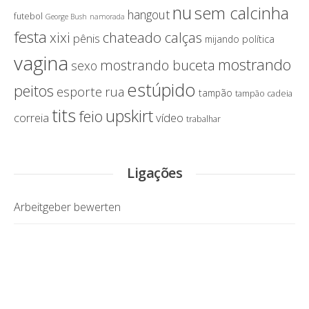
nu
sem calcinha
hangout
futebol
George Bush
namorada
festa
chateado calças
xixi
pênis
política
mijando
vagina
mostrando
mostrando buceta
sexo
estúpido
peitos
esporte
rua
tampão
tampão cadeia
tits
upskirt
feio
correia
vídeo
trabalhar
Ligações
Arbeitgeber bewerten