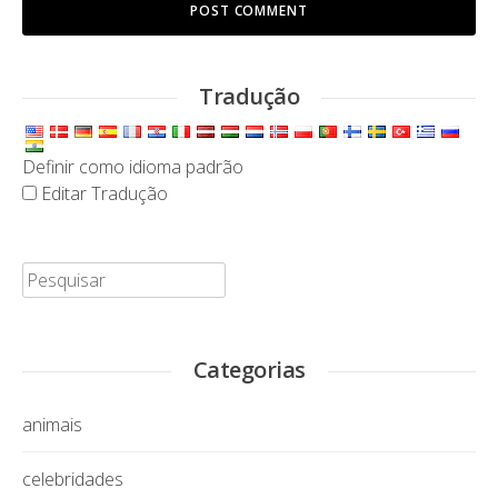
Tradução
Definir como idioma padrão
Editar Tradução
Pesquisar:
Categorias
animais
celebridades