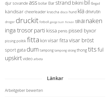
ass
bil
strand
bikini
sovande
Bar
djur
bollar
fångad
klä
kändisar
drivrutin
cheerleader
krascha
hund
disco
druckit
naken
tillhåll
droger
fotboll
george bush
flickvän
inga trosor
parti
pissed byxor
kissa
penis
fitta
visar bröst
visar fitta
kön
politik
pissing
dum
tits
ful
sport
gata
thong
tampong
tampong sträng
upskirt
video
arbeta
Länkar
Arbeitgeber bewerten