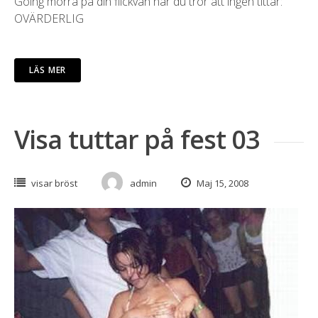
Going morra på din flickvän när du tror att ingen tittar:
OVÄRDERLIG
LÄS MER
Visa tuttar på fest 03
visar bröst
admin
Maj 15, 2008