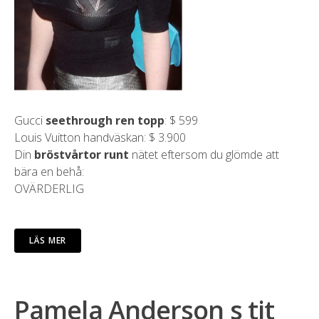
Gucci
seethrough ren topp
: $ 599
Louis Vuitton handväskan: $ 3.900
Din
bröstvårtor runt
nätet eftersom du glömde att
bära en behå:
OVÄRDERLIG
LÄS MER
Pamela Anderson s tit