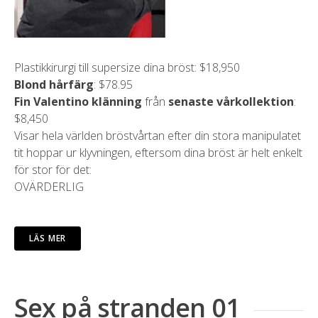
Plastikkirurgi till supersize dina bröst: $18,950
Blond hårfärg
: $78.95
Fin Valentino klänning
från
senaste vårkollektion
:
$8,450
Visar hela världen bröstvårtan efter din stora manipulatet
tit hoppar ur klyvningen, eftersom dina bröst är helt enkelt
för stor för det:
OVÄRDERLIG
LÄS MER
Sex på stranden 01