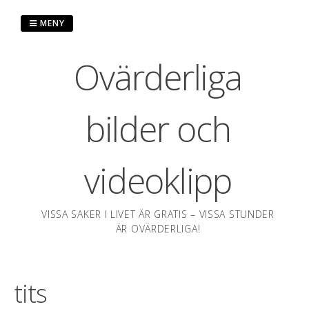
Hoppa
till
MENY
innehåll
Ovärderliga
bilder och
videoklipp
VISSA SAKER I LIVET ÄR GRATIS – VISSA STUNDER
ÄR OVÄRDERLIGA!
tits