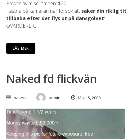
Prover av misc. ämnen: $20
Fastna på kameran när försök att
saker din riklig tit
tillbaka
efter det flys ut på dansgolvet
:
OVÄRDERLIG
LÄS MER
Naked fd flickvän
naken
admin
Maj 15, 2008