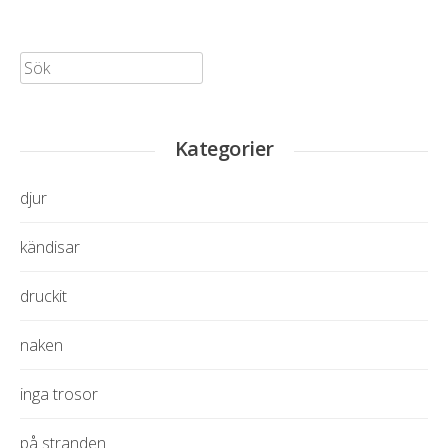
Sök:
Kategorier
djur
kändisar
druckit
naken
inga trosor
på stranden