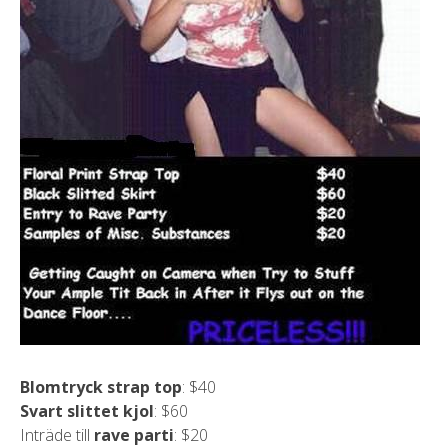
Blomtryck strap top
: $40
Svart slittet kjol
: $60
Inträde till
rave parti
: $20