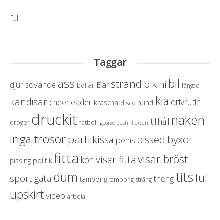
ful
Taggar
ass
bil
strand
bikini
sovande
Bar
djur
bollar
fångad
klä
kändisar
drivrutin
cheerleader
krascha
hund
disco
druckit
naken
tillhåll
droger
fotboll
george bush
flickvän
inga trosor
parti
pissed byxor
kissa
penis
fitta
visar bröst
visar fitta
kön
politik
pissing
dum
tits
ful
sport
gata
thong
tampong
tampong sträng
upskirt
video
arbeta