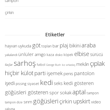
tampon
çirkin
Etiketler
göt
araba
plaj
bikini
uykuda
bar
hayvan
topları
elbise
ünlüler
sürücü
amigo
kaza
köpek
yakalandı
disko
sarhoş
çıplak
mekân
ilaçlar
futbol
George Bush
kız arkadaş
hiçbir külot
parti
pantolon
işemek
penis
kedi
işedi
kedi gösteren
seks
siyaset
pissing
aptal
göğüsleri gösteren
spor
sokak
tampon
göğüsleri
upskirt
çirkin
sırım
video
tampon dize
çalışma