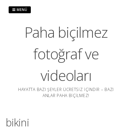
İçeriğe
atla
MENÜ
Paha biçilmez
fotoğraf ve
videoları
HAYATTA BAZI ŞEYLER ÜCRETSIZ IÇINDIR – BAZI
ANLAR PAHA BIÇILMEZ!
bikini