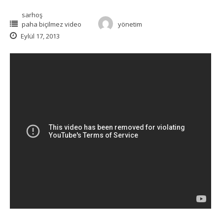
sarhoş
paha biçilmez video
yönetim
Eylül 17, 2013