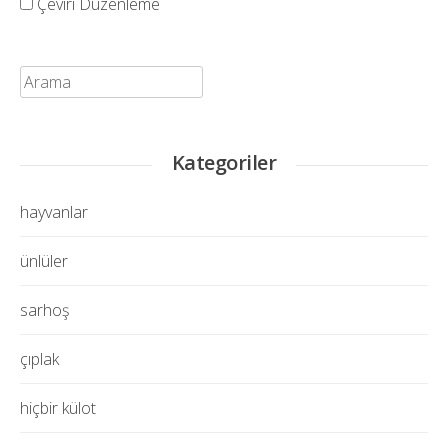
Çeviri Düzenleme
Ara:
Kategoriler
hayvanlar
ünlüler
sarhoş
çıplak
hiçbir külot