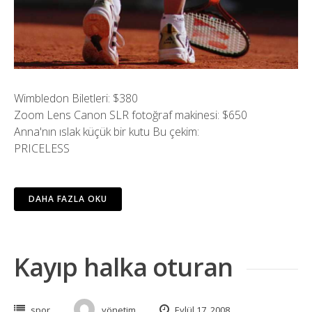
Wimbledon Biletleri: $380
Zoom Lens Canon SLR fotoğraf makinesi: $650
Anna'nın ıslak küçük bir kutu Bu çekim:
PRICELESS
DAHA FAZLA OKU
Kayıp halka oturan
spor
yönetim
Eylül 17, 2008