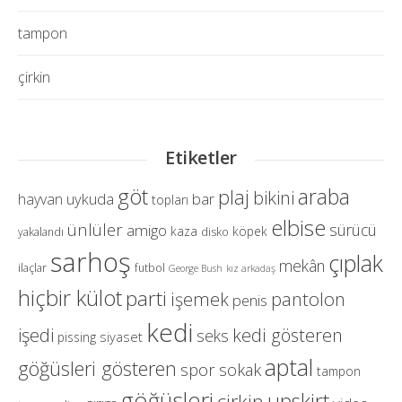
tampon
çirkin
Etiketler
göt
araba
plaj
bikini
uykuda
bar
hayvan
topları
elbise
ünlüler
sürücü
amigo
kaza
köpek
yakalandı
disko
sarhoş
çıplak
mekân
ilaçlar
futbol
George Bush
kız arkadaş
hiçbir külot
parti
pantolon
işemek
penis
kedi
işedi
kedi gösteren
seks
siyaset
pissing
aptal
göğüsleri gösteren
spor
sokak
tampon
göğüsleri
upskirt
çirkin