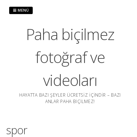
İçeriğe
atla
MENÜ
Paha biçilmez
fotoğraf ve
videoları
HAYATTA BAZI ŞEYLER ÜCRETSIZ IÇINDIR – BAZI
ANLAR PAHA BIÇILMEZ!
spor