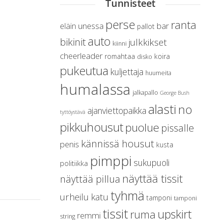
Tunnisteet
perse
ranta
unessa
bar
eläin
pallot
auto
bikinit
julkkikset
kiinni
cheerleader
romahtaa
koira
disko
pukeutua
kuljettaja
huumeita
humalassa
jalkapallo
George Bush
alasti
no
ajanviettopaikka
tyttöystävä
pikkuhousut
puolue
pissalle
kännissä housut
penis
kusta
pimppi
sukupuoli
politiikka
näyttää tissit
näyttää pillua
tyhmä
urheilu
katu
tamponi
tamponi
tissit
upskirt
ruma
remmi
string