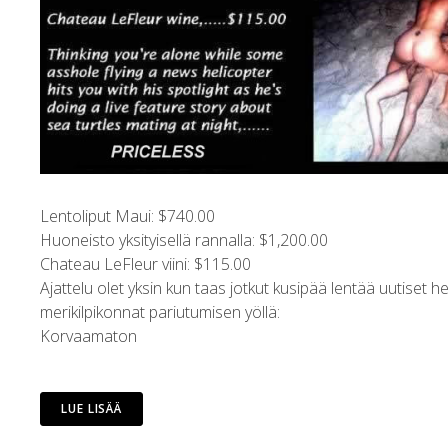
Lentoliput Maui: $740.00
Huoneisto yksityisellä rannalla: $1,200.00
Chateau LeFleur viini: $115.00
Ajattelu olet yksin kun taas jotkut kusipää lentää uutiset 
merikilpikonnat pariutumisen yöllä:
Korvaamaton
LUE LISÄÄ