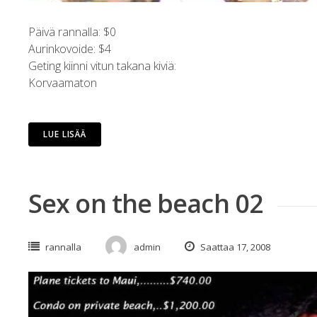
Päivä rannalla: $0
Aurinkovoide: $4
Geting kiinni vitun takana kiviä:
Korvaamaton
LUE LISÄÄ
Sex on the beach 02
rannalla
admin
Saattaa 17, 2008