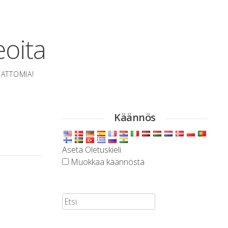
eoita
MATTOMIA!
Käännös
Aseta Oletuskieli
Muokkaa käännöstä
Etsi: