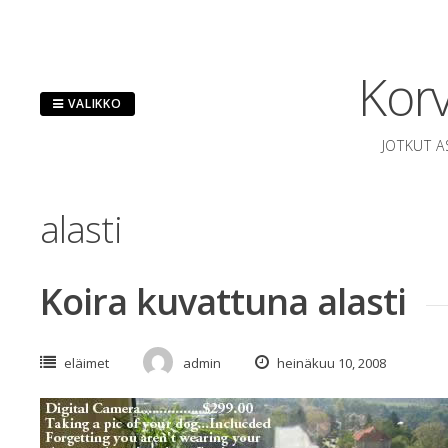
Hyppää
sisältöön
Korv
VALIKKO
JOTKUT A
alasti
Koira kuvattuna alasti
eläimet
admin
heinäkuu 10, 2008