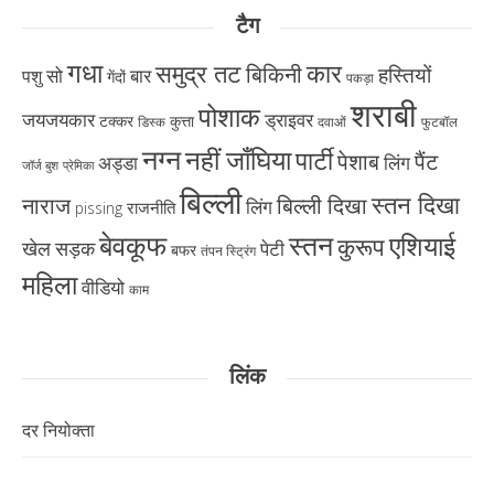
टैग
गधा
कार
समुद्र तट
बिकिनी
हस्तियों
सो
बार
पशु
गेंदों
पकड़ा
शराबी
पोशाक
ड्राइवर
जयजयकार
टक्कर
कुत्ता
डिस्क
दवाओं
फुटबॉल
नग्न
नहीं जाँघिया
पार्टी
पैंट
पेशाब
अड्डा
लिंग
जॉर्ज बुश
प्रेमिका
बिल्ली
स्तन दिखा
नाराज
बिल्ली दिखा
लिंग
राजनीति
pissing
बेवकूफ
स्तन
एशियाई
कुरूप
खेल
सड़क
पेटी
बफर
तंपन स्ट्रिंग
महिला
वीडियो
काम
लिंक
दर नियोक्ता