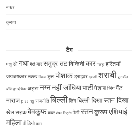
बफर
कुरूप
टैग
गधा
कार
समुद्र तट
बिकिनी
हस्तियों
सो
बार
पशु
गेंदों
पकड़ा
शराबी
पोशाक
ड्राइवर
जयजयकार
टक्कर
कुत्ता
डिस्क
दवाओं
फुटबॉल
नग्न
नहीं जाँघिया
पार्टी
पैंट
पेशाब
अड्डा
लिंग
जॉर्ज बुश
प्रेमिका
बिल्ली
स्तन दिखा
नाराज
बिल्ली दिखा
लिंग
राजनीति
pissing
बेवकूफ
स्तन
एशियाई
कुरूप
खेल
सड़क
पेटी
बफर
तंपन स्ट्रिंग
महिला
वीडियो
काम