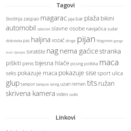
Tagovi
magarac
plaža
bikini
zaspao
bar
životinja
jaja
automobil
slavne osobe
navijačica
sudar
zatečen
pijan
haljina
vozač
pas
diskoteka
droge
Nogomet
george
nag
nema gaćice
stranka
svratište
bush
djevojka
maca
bijesna hlače
piškiti
penis
politika
pissing
pokazuje sise
pokazuje maca
sport
ulica
seks
glup
tits
ružan
uzan remen
tampon
tampon string
skrivena kamera
video
raditi
Linkovi