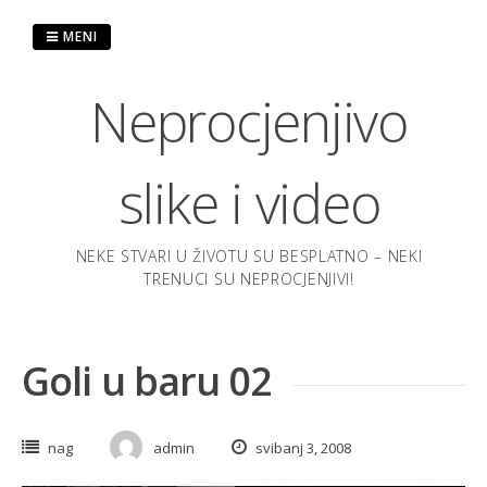
Preskoči
na
MENI
sadržaj
Neprocjenjivo
slike i video
NEKE STVARI U ŽIVOTU SU BESPLATNO – NEKI
TRENUCI SU NEPROCJENJIVI!
Goli u baru 02
nag
admin
svibanj 3, 2008