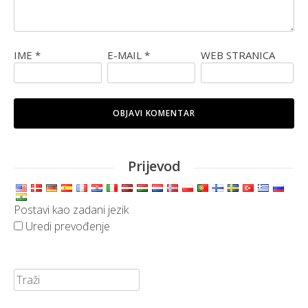
IME
*
E-MAIL
*
WEB STRANICA
Prijevod
Postavi kao zadani jezik
Uredi prevođenje
Traži: