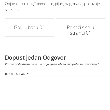
Objavljeno u
nag
Tagged
bar
,
pijan
,
nag
,
maca
,
pokazuje
sise
,
tits
Post
Goli u baru 01
Pokaži sise u
stranci 01
navigacija
Dopust jedan Odgovor
Vaša email adresa neće biti objavljena.
obavezna polja su označena
*
KOMENTAR
*