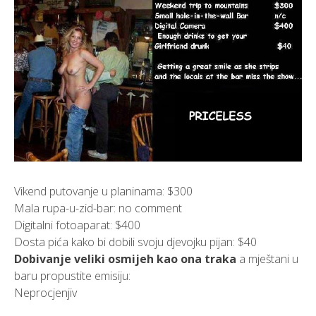
Vikend putovanje u planinama: $300
Mala rupa-u-zid-bar: no comment
Digitalni fotoaparat: $400
Dosta pića kako bi dobili svoju djevojku pijan: $40
Dobivanje veliki osmijeh kao ona traka
a mještani u
baru propustite emisiju:
Neprocjenjiv