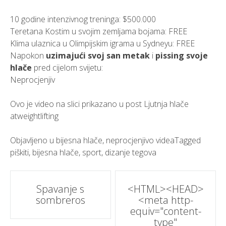
10 godine intenzivnog treninga: $500.000
Teretana Kostim u svojim zemljama bojama: FREE
Klima ulaznica u Olimpijskim igrama u Sydneyu: FREE
Napokon
uzimajući svoj san metak
i
pissing svoje
hlače
pred cijelom svijetu:
Neprocjenjiv
Ovo je video na slici prikazano u post
Ljutnja hlače
atweightlifting
Objavljeno u
bijesna hlače
,
neprocjenjivo videa
Tagged
piškiti
,
bijesna hlače
,
sport
,
dizanje tegova
Post
Spavanje s
<HTML><HEAD>
sombreros
<meta http-
navigacija
equiv="content-
type"