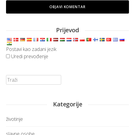
Prijevod
Postavi kao zadani jezik
Uredi prevođenje
Traži:
Kategorije
životinje
slavne osobe