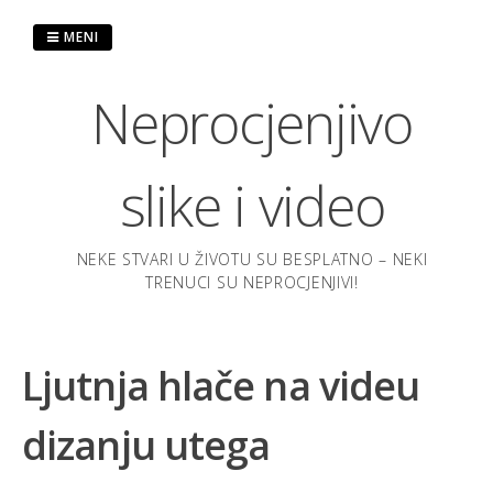
Preskoči
na
MENI
sadržaj
Neprocjenjivo
slike i video
NEKE STVARI U ŽIVOTU SU BESPLATNO – NEKI
TRENUCI SU NEPROCJENJIVI!
Ljutnja hlače na videu
dizanju utega