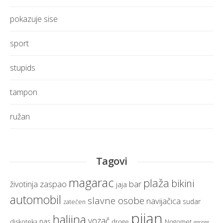
pokazuje sise
sport
stupids
tampon
ružan
Tagovi
magarac
plaža
bikini
zaspao
bar
životinja
jaja
automobil
slavne osobe
navijačica
sudar
zatečen
pijan
haljina
vozač
pas
diskoteka
droge
Nogomet
george