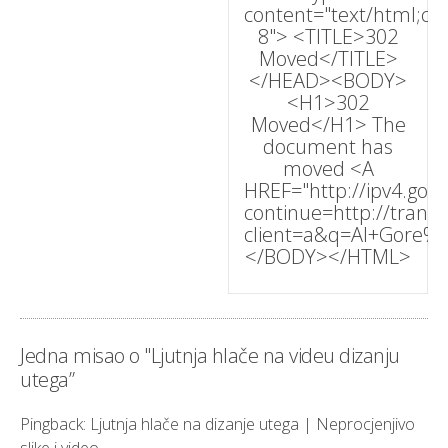
content="text/html;cha
8"> <TITLE>302
Moved</TITLE>
</HEAD><BODY>
<H1>302
Moved</H1> The
document has
moved <A
HREF="http://ipv4.goo
continue=http://transl
client=a&q=Al+Gore%
</BODY></HTML>
Jedna misao o "
Ljutnja hlače na videu dizanju
utega
”
Pingback
:
Ljutnja hlače na dizanje utega | Neprocjenjivo