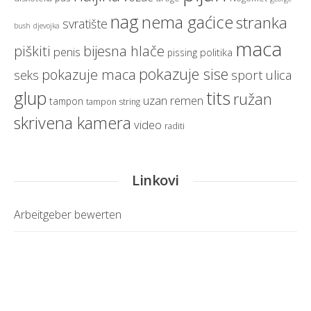
nag
nema gaćice
stranka
svratište
bush
djevojka
maca
bijesna hlače
piškiti
penis
politika
pissing
pokazuje sise
pokazuje maca
sport
ulica
seks
glup
tits
ružan
uzan remen
tampon
tampon string
skrivena kamera
video
raditi
Linkovi
Arbeitgeber bewerten