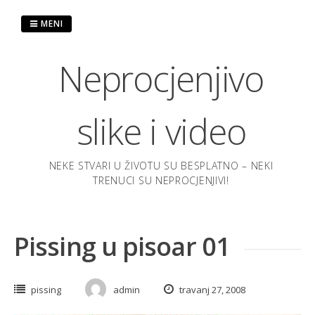
Preskoči
na
MENI
sadržaj
Neprocjenjivo
slike i video
NEKE STVARI U ŽIVOTU SU BESPLATNO – NEKI
TRENUCI SU NEPROCJENJIVI!
Pissing u pisoar 01
pissing
admin
travanj 27, 2008