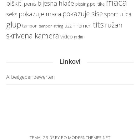
maca
bijesna hlače
piškiti
penis
politika
pissing
pokazuje sise
pokazuje maca
sport
ulica
seks
glup
tits
ružan
uzan remen
tampon
tampon string
skrivena kamera
video
raditi
Linkovi
Arbeitgeber bewerten
TEMA: GRIDSBY PO
MODERNTHEMES.NET