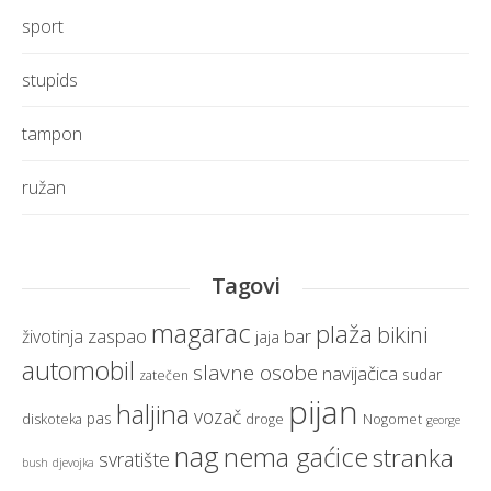
sport
stupids
tampon
ružan
Tagovi
magarac
plaža
bikini
zaspao
bar
životinja
jaja
automobil
slavne osobe
navijačica
sudar
zatečen
pijan
haljina
vozač
pas
diskoteka
droge
Nogomet
george
nag
nema gaćice
stranka
svratište
bush
djevojka