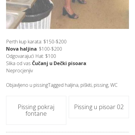
Perth kup karata: $150-$200
Nova haljina
: $100-$200
Odgovarajući Hat: $100
Slika od vas
Čučanj u Dečki pisoara
:
Neprocjenjiv
Objavljeno u
pissing
Tagged
haljina
,
piškiti
,
pissing
,
WC
Post
Pissing pokraj
Pissing u pisoar 02
fontane
navigacija