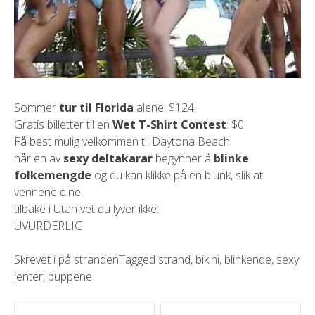
Sommer
tur til Florida
alene: $124
Gratis billetter til en
Wet T-Shirt Contest
: $0
Få best mulig velkommen til Daytona Beach
når en av
sexy deltakarar
begynner å
blinke
folkemengde
og du kan klikke på en blunk, slik at
vennene dine
tilbake i Utah vet du lyver ikke:
UVURDERLIG
Skrevet i
på stranden
Tagged
strand
,
bikini
,
blinkende
,
sexy
jenter
,
puppene