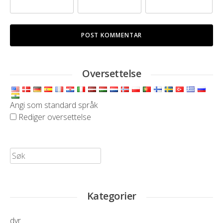
Oversettelse
Angi som standard språk
Rediger oversettelse
Søk
etter:
Kategorier
dyr