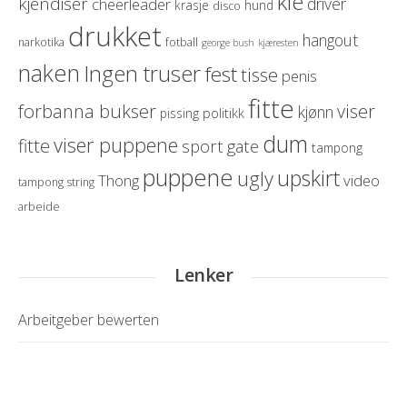
kle
kjendiser
driver
cheerleader
krasje
hund
disco
drukket
hangout
narkotika
fotball
george bush
kjæresten
naken
Ingen truser
fest
tisse
penis
fitte
forbanna bukser
viser
kjønn
politikk
pissing
dum
viser puppene
fitte
sport
gate
tampong
puppene
upskirt
ugly
Thong
video
tampong string
arbeide
Lenker
Arbeitgeber bewerten