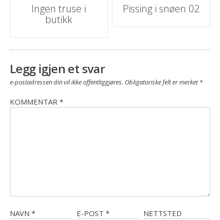
Post
Ingen truse i
Pissing i snøen 02
butikk
navigasjon
Legg igjen et svar
e-postadressen din vil ikke offentliggjøres.
Obligatoriske felt er merket
*
KOMMENTAR
*
NAVN
*
E-POST
*
NETTSTED