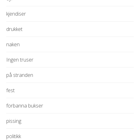
kjendiser
drukket
naken
Ingen truser
på stranden
fest
forbanna bukser
pissing
politikk