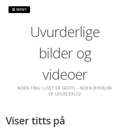
Hopp
til
MENY
innhold
Uvurderlige
bilder og
videoer
NOEN TING I LIVET ER GRATIS – NOEN ØYEBLIKK
ER UVURDERLIG!
Viser titts på