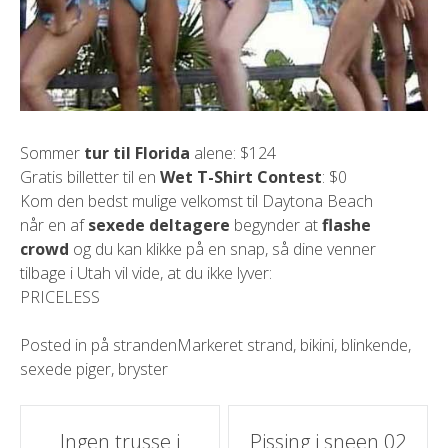
Sommer
tur til Florida
alene: $124
Gratis billetter til en
Wet T-Shirt Contest
: $0
Kom den bedst mulige velkomst til Daytona Beach
når en af
sexede deltagere
begynder at
flashe
crowd
og du kan klikke på en snap, så dine venner
tilbage i Utah vil vide, at du ikke lyver:
PRICELESS
Posted in
på stranden
Markeret
strand
,
bikini
,
blinkende
,
sexede piger
,
bryster
Indlæg
Ingen trusse i
Pissing i sneen 02