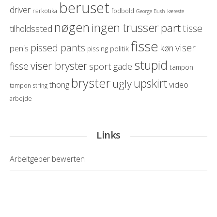
beruset
driver
narkotika
fodbold
George Bush
kæreste
nøgen
ingen trusser
part
tisse
tilholdssted
fisse
pissed pants
viser
køn
penis
politik
pissing
stupid
viser bryster
fisse
sport
gade
tampon
bryster
upskirt
ugly
thong
video
tampon string
arbejde
Links
Arbeitgeber bewerten