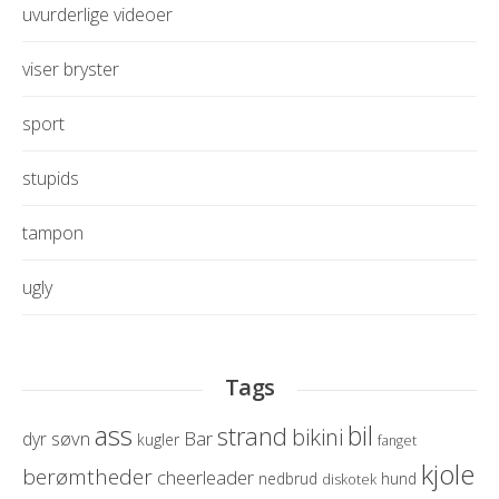
uvurderlige videoer
viser bryster
sport
stupids
tampon
ugly
Tags
ass
bil
strand
bikini
søvn
Bar
dyr
kugler
fanget
kjole
berømtheder
cheerleader
nedbrud
hund
diskotek