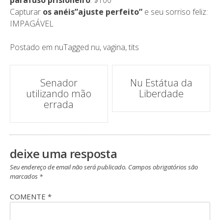
parafuso prisioneiro
: $100
Capturar
os anéis”ajuste perfeito”
e seu sorriso feliz:
IMPAGÁVEL
Postado em
nu
Tagged
nu
,
vagina
,
tits
Navegação
Senador
Nu Estátua da
utilizando mão
Liberdade
de
errada
post
deixe uma resposta
Seu endereço de email não será publicado.
Campos obrigatórios são
marcados
*
COMENTE
*