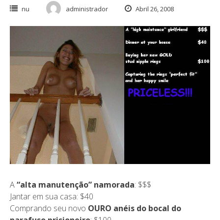
nu
administrador
Abril 26, 2008
A
“alta manutenção” namorada
: $$$
Jantar em sua casa: $40
Comprando seu novo
OURO anéis do bocal do