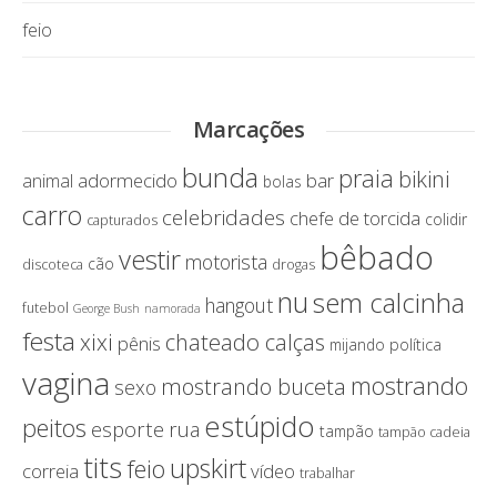
feio
Marcações
bunda
praia
bikini
adormecido
bar
animal
bolas
carro
celebridades
chefe de torcida
colidir
capturados
bêbado
vestir
motorista
cão
discoteca
drogas
nu
sem calcinha
hangout
futebol
George Bush
namorada
festa
chateado calças
xixi
pênis
política
mijando
vagina
mostrando
mostrando buceta
sexo
estúpido
peitos
esporte
rua
tampão
tampão cadeia
tits
upskirt
feio
correia
vídeo
trabalhar