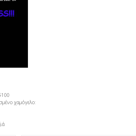
 $100
ισμένο χαμόγελο:
ιά