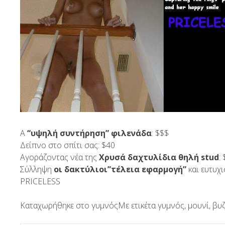
Α
“υψηλή συντήρηση” φιλενάδα
: $$$
Δείπνο στο σπίτι σας: $40
Αγοράζοντας νέα της
Χρυσά δαχτυλίδια θηλή stud
:
Σύλληψη
οι δακτύλιοι”τέλεια εφαρμογή”
και ευτυχ
PRICELESS
Καταχωρήθηκε στο
γυμνός
Με ετικέτα
γυμνός
,
μουνί
,
βυζ