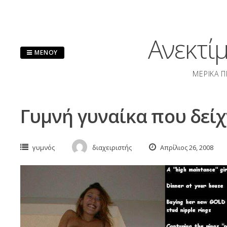
Μετάβαση
στο
περιεχόμενο
Ανεκτί
ΜΕΝΟΎ
ΜΕΡΙΚΆ Π
Γυμνή γυναίκα που δείχ
γυμνός
διαχειριστής
Απρίλιος 26, 2008