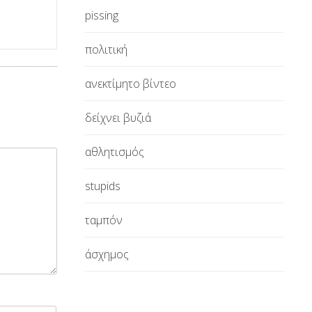
pissing
πολιτική
ανεκτίμητο βίντεο
δείχνει βυζιά
αθλητισμός
stupids
ταμπόν
άσχημος