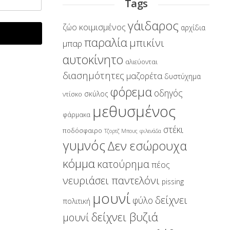
Tags
γάιδαρος
κοιμισμένος
ζώο
αρχίδια
παραλία
μπικίνι
μπαρ
αυτοκίνητο
αλιεύονται
διασημότητες
μαζορέτα
δυστύχημα
φόρεμα
οδηγός
σκύλος
ντίσκο
μεθυσμένος
φάρμακα
στέκι
ποδόσφαιρο
Τζορτζ Μπους
φιλενάδα
γυμνός
Δεν εσώρουχα
κόμμα
κατούρημα
πέος
νευριάσει παντελόνι
pissing
μουνί
δείχνει
φύλο
πολιτική
δείχνει βυζιά
μουνί