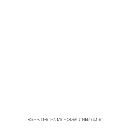
ΘΈΜΑ: ΠΛΈΓΜΑ ΜΕ
MODERNTHEMES.NET