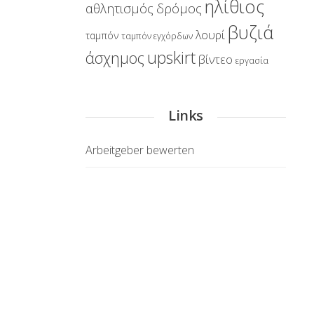
ηλίθιος
αθλητισμός
δρόμος
βυζιά
λουρί
ταμπόν
ταμπόν εγχόρδων
upskirt
άσχημος
βίντεο
εργασία
Links
Arbeitgeber bewerten