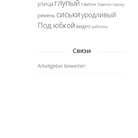
глупый
улица
тампон
Тампон строку
сиськи
уродливый
ремень
Под юбкой
видео
работать
Связи
Arbeitgeber bewerten