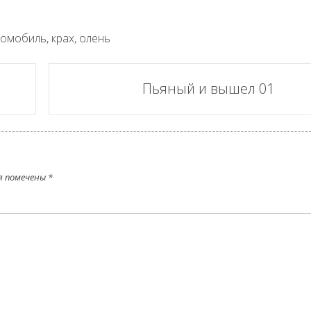
томобиль
,
крах
,
олень
Пьяный и вышел 01
я помечены
*