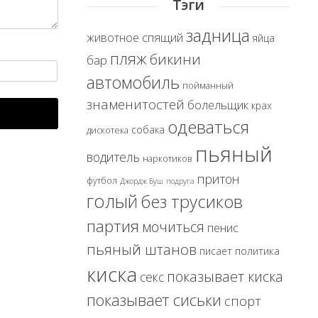
Тэги
задница
спящий
животное
яйца
пляж
бикини
бар
автомобиль
пойманный
знаменитостей
болельщик
крах
одеваться
собака
дискотека
пьяный
водитель
наркотиков
притон
футбол
Джордж Буш
подруга
голый
без трусиков
партия
мочиться
пенис
пьяный штанов
политика
писает
киска
показывает киска
секс
показывает сиськи
спорт