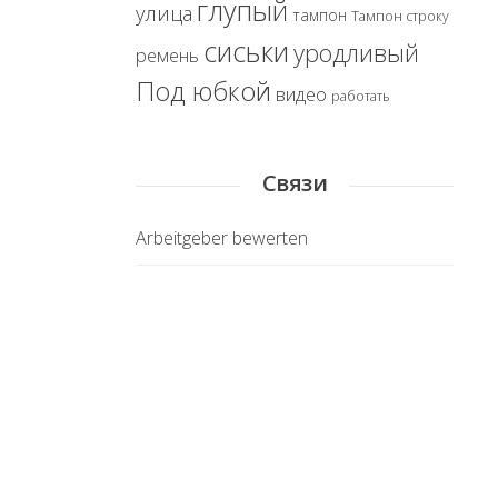
глупый
улица
тампон
Тампон строку
сиськи
уродливый
ремень
Под юбкой
видео
работать
Связи
Arbeitgeber bewerten