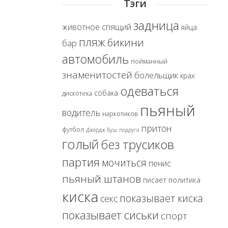
Тэги
задница
спящий
животное
яйца
пляж
бикини
бар
автомобиль
пойманный
знаменитостей
болельщик
крах
одеваться
собака
дискотека
пьяный
водитель
наркотиков
притон
футбол
Джордж Буш
подруга
голый
без трусиков
партия
мочиться
пенис
пьяный штанов
политика
писает
киска
показывает киска
секс
показывает сиськи
спорт