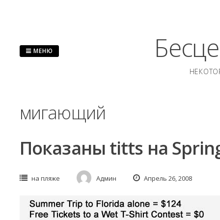
Перейти
к
содержанию
Бесце
МЕНЮ
НЕКОТО
мигающий
Показаны titts на Spri
на пляже
Админ
Апрель 26, 2008