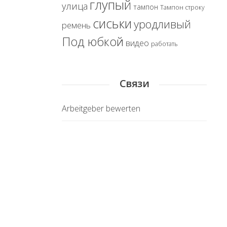
глупый
улица
тампон
Тампон строку
сиськи
уродливый
ремень
Под юбкой
видео
работать
Связи
Arbeitgeber bewerten