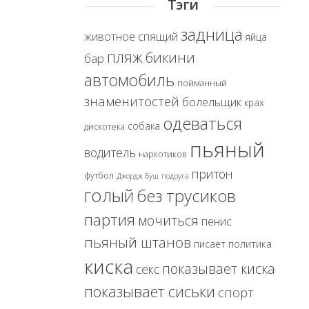
Тэги
задница
спящий
животное
яйца
пляж
бикини
бар
автомобиль
пойманный
знаменитостей
болельщик
крах
одеваться
собака
дискотека
пьяный
водитель
наркотиков
притон
футбол
Джордж Буш
подруга
голый
без трусиков
партия
мочиться
пенис
пьяный штанов
политика
писает
киска
показывает киска
секс
показывает сиськи
спорт