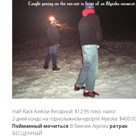
Half-Rack Аляски Янтарной: $12.95 плюс налог
2-дней кондо на горнолыжном курорте Alyeska: $400.0
Пойманный мочиться
В биение Alyeska
ратрак
:
БЕСЦЕННЫЙ