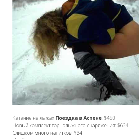
Катание на лыжах
Поездка в Аспене
: $450
Новый комплект горнолыжного снаряжения: $634
Слишком много напитков: $34