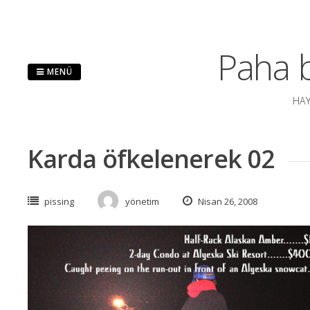
İçeriğe
atla
Paha b
MENÜ
HAY
Karda öfkelenerek 02
pissing
yönetim
Nisan 26, 2008