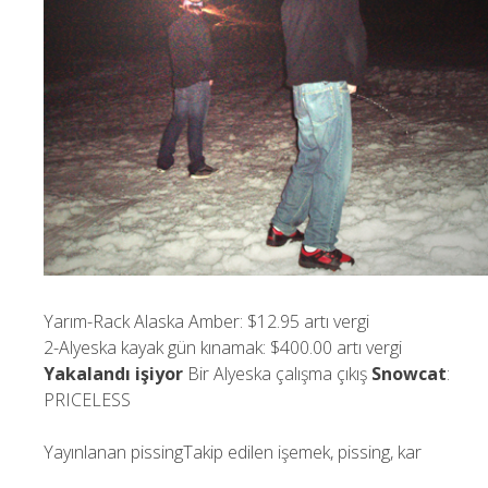
Yarım-Rack Alaska Amber: $12.95 artı vergi
2-Alyeska kayak gün kınamak: $400.00 artı vergi
Yakalandı işiyor
Bir Alyeska çalışma çıkış
Snowcat
:
PRICELESS
Yayınlanan
pissing
Takip edilen
işemek
,
pissing
,
kar