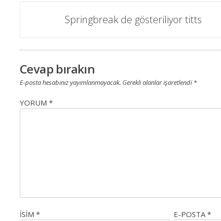
Mesaj
Springbreak de gösteriliyor titts
navigasyon
Cevap bırakın
E-posta hesabınız yayımlanmayacak.
Gerekli alanlar işaretlendi
*
YORUM
*
ISIM
*
E-POSTA
*