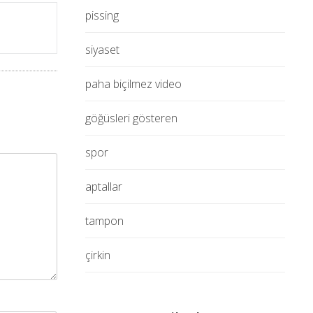
pissing
siyaset
paha biçilmez video
göğüsleri gösteren
spor
aptallar
tampon
çirkin