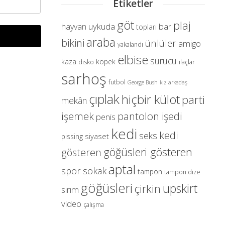
Etiketler
göt
plaj
uykuda
bar
hayvan
topları
araba
bikini
ünlüler
amigo
yakalandı
elbise
sürücü
kaza
köpek
disko
ilaçlar
sarhoş
futbol
George Bush
kız arkadaş
çıplak
hiçbir külot
parti
mekân
pantolon işedi
işemek
penis
kedi
kedi
seks
siyaset
pissing
göğüsleri gösteren
gösteren
aptal
spor
sokak
tampon
tampon dize
göğüsleri
upskirt
çirkin
sırım
video
çalışma