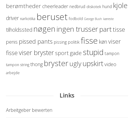
kjole
berømtheder
cheerleader
nedbrud
hund
diskotek
beruset
driver
narkotika
fodbold
George Bush
kæreste
nøgen
ingen trusser
part
tisse
tilholdssted
fisse
pissed pants
viser
køn
penis
politik
pissing
stupid
viser bryster
fisse
sport
gade
tampon
bryster
upskirt
ugly
thong
video
tampon string
arbejde
Links
Arbeitgeber bewerten