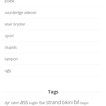
politik
uvurderlige videoer
viser bryster
sport
stupids
tampon
ugly
Tags
ass
bil
strand
bikini
søvn
Bar
dyr
kugler
fanget