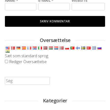
NAME
*
E-MAIL
*
WEBSITE
Oversættelse
Sæt som standard sprog
Rediger Oversættelse
Søg
efter:
Kategorier