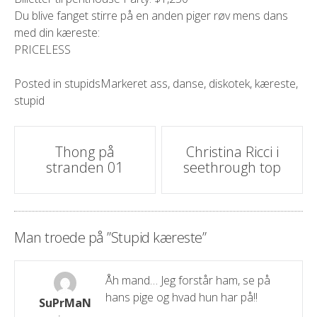
Du blive fanget stirre på en anden piger røv mens dans
med din kæreste:
PRICELESS
Posted in
stupids
Markeret
ass
,
danse
,
diskotek
,
kæreste
,
stupid
Indlæg
Thong på
Christina Ricci i
stranden 01
seethrough top
navigation
Man troede på ”
Stupid kæreste
”
Åh mand… Jeg forstår ham, se på
hans pige og hvad hun har på!!
SuPrMaN