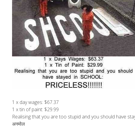
1
x day wages
: $67.37
1
x tin of paint
: $29.99
Realising that you are too stupid and you should have s
अनमोल