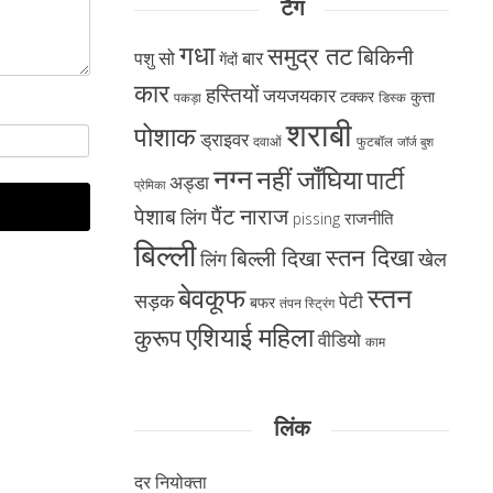
टैग
गधा
समुद्र तट
बिकिनी
सो
बार
पशु
गेंदों
कार
हस्तियों
जयजयकार
टक्कर
कुत्ता
पकड़ा
डिस्क
शराबी
पोशाक
ड्राइवर
दवाओं
फुटबॉल
जॉर्ज बुश
नग्न
नहीं जाँघिया
पार्टी
अड्डा
प्रेमिका
पैंट नाराज
पेशाब
लिंग
राजनीति
pissing
बिल्ली
स्तन दिखा
बिल्ली दिखा
खेल
लिंग
बेवकूफ
स्तन
सड़क
पेटी
बफर
तंपन स्ट्रिंग
एशियाई महिला
कुरूप
वीडियो
काम
लिंक
दर नियोक्ता