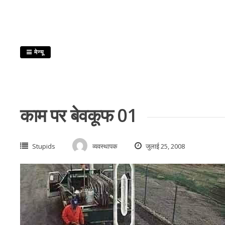
इसे
छोड़कर
सामग्री
पर
मेन्यू
बढ़ने
के
लिए
काम पर बेवकूफ 01
Stupids
व्यवस्थापक
जुलाई 25, 2008