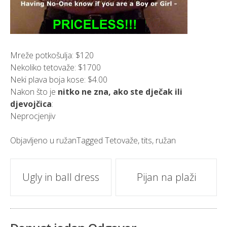
Mreže potkošulja: $120
Nekoliko tetovaže: $1700
Neki plava boja kose: $4.00
Nakon što je
nitko ne zna, ako ste dječak ili
djevojčica
:
Neprocjenjiv
Objavljeno u
ružan
Tagged
Tetovaže
,
tits
,
ružan
Post
Ugly in ball dress
Pijan na plaži
navigacija