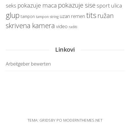
pokazuje sise
pokazuje maca
sport
ulica
seks
glup
tits
ružan
uzan remen
tampon
tampon string
skrivena kamera
video
raditi
Linkovi
Arbeitgeber bewerten
TEMA: GRIDSBY PO
MODERNTHEMES.NET