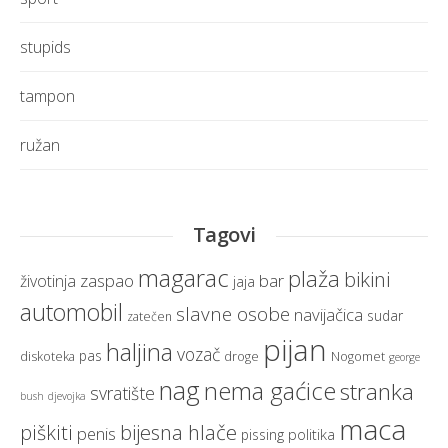
stupids
tampon
ružan
Tagovi
magarac
plaža
bikini
zaspao
bar
životinja
jaja
automobil
slavne osobe
navijačica
sudar
zatečen
pijan
haljina
vozač
pas
diskoteka
droge
Nogomet
george
nag
nema gaćice
stranka
svratište
bush
djevojka
maca
bijesna hlače
piškiti
penis
politika
pissing