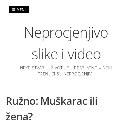
Preskoči
na
MENI
sadržaj
Neprocjenjivo
slike i video
NEKE STVARI U ŽIVOTU SU BESPLATNO – NEKI
TRENUCI SU NEPROCJENJIVI!
Ružno: Muškarac ili
žena?