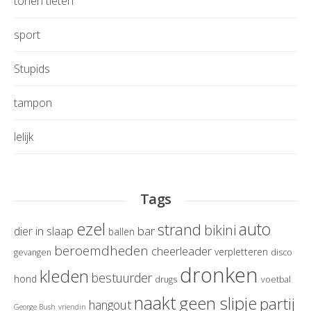
tonen tieten
sport
Stupids
tampon
lelijk
Tags
ezel
auto
strand
bikini
in slaap
bar
dier
ballen
beroemdheden
cheerleader
verpletteren
gevangen
disco
dronken
kleden
bestuurder
hond
drugs
voetbal
naakt
geen slipje
partij
hangout
George Bush
vriendin