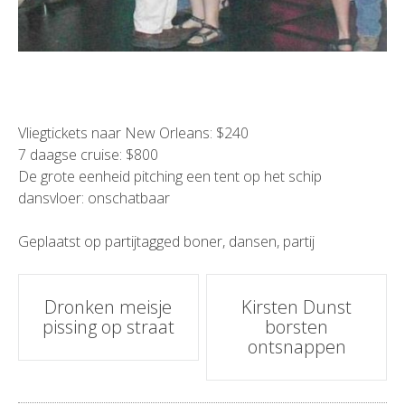
Vliegtickets naar New Orleans: $240
7 daagse cruise: $800
De grote eenheid pitching een tent op het schip
dansvloer: onschatbaar
Geplaatst op
partij
tagged
boner
,
dansen
,
partij
Bericht
Dronken meisje
Kirsten Dunst
pissing op straat
borsten
navigatie
ontsnappen