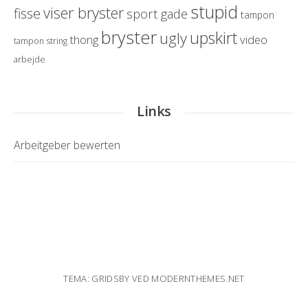
stupid
viser bryster
fisse
sport
gade
tampon
bryster
upskirt
ugly
thong
video
tampon string
arbejde
Links
Arbeitgeber bewerten
TEMA: GRIDSBY VED
MODERNTHEMES.NET