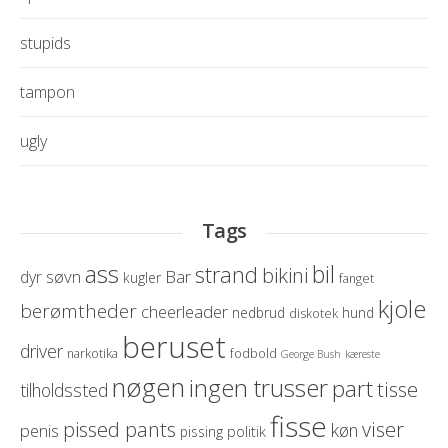
stupids
tampon
ugly
Tags
ass
bil
strand
bikini
søvn
Bar
dyr
kugler
fanget
kjole
berømtheder
cheerleader
nedbrud
hund
diskotek
beruset
driver
narkotika
fodbold
George Bush
kæreste
nøgen
ingen trusser
part
tisse
tilholdssted
fisse
pissed pants
viser
køn
penis
politik
pissing