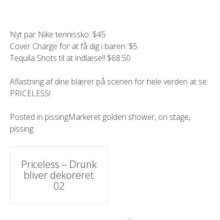
Nyt par Nike tennissko: $45
Cover Charge for at få dig i baren: $5
Tequila Shots til at indlæse!! $68.50
Aflastning af dine blærer på scenen for hele verden at se:
PRICELESS!
Posted in
pissing
Markeret
golden shower
,
on stage
,
pissing
Indlæg
Priceless – Drunk
bliver dekoreret
navigation
02